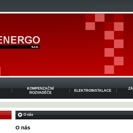
KOMPENZAČNÍ
ZÁ
ELEKTROINSTALACE
ROZVADĚČE
O nás
O nás