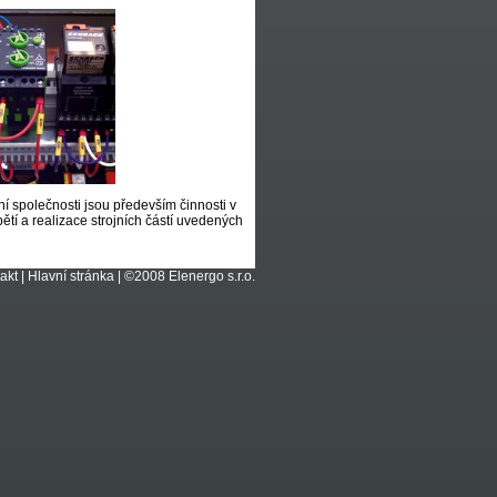
í společnosti jsou především činnosti v
tí a realizace strojních částí uvedených
akt
|
Hlavní stránka
| ©2008 Elenergo s.r.o.