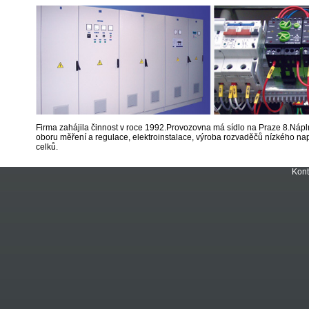
Firma zahájila činnost v roce 1992.Provozovna má sídlo na Praze 8.Nápln
oboru měření a regulace, elektroinstalace, výroba rozvaděčů nízkého napě
celků.
Kont