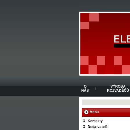
O
VÝROBA
NÁS
ROZVADĚČŮ
Menu
Kontakty
Dodatvatelé